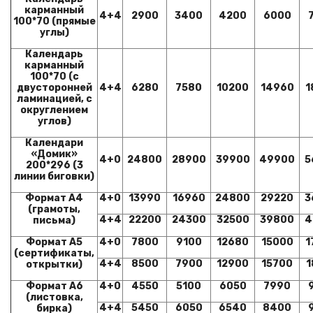
карманный
4+4
2900
3400
4200
6000
100*70 (прямые
углы)
Календарь
карманный
100*70 (с
двусторонней
4+4
6280
7580
10200
14960
1
ламинацией, с
округлением
углов)
Календари
«Домик»
4+0
24800
28900
39900
49900
5
200*296 (3
линии биговки)
Формат А4
4+0
13990
16960
24800
29220
3
(грамоты,
4+4
22200
24300
32500
39800
4
письма)
Формат А5
4+0
7800
9100
12680
15000
1
(сертификаты,
4+4
8500
7900
12900
15700
1
открытки)
Формат А6
4+0
4550
5100
6050
7990
(листовка,
4+4
5450
6050
6540
8400
бирка)