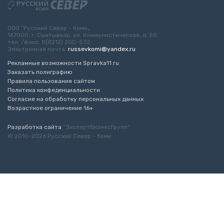
ООО “Русский Север - Коми„
167000, г. Сыктывкар, ул. Коммунистическая, д. 50
тел. /факс: 8(8212) 200-532
Электронная почта:
russevkomi@yandex.ru
Рекламные возможности Spravka11.ru
Заказать полиграфию
Правила пользования сайтом
Политика конфеденциальности
Согласие на обработку персональных данных
Возрастное ограничение 16+
Разработка сайта
“ЭкспертБизнесГрупп”
© 2010-2026 Русский Север - Коми