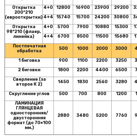
Открытка
4+0
12800
16900
23900
29200
3
200*210
4+4
15740
15700
24200
30800
3
(еврооткрытки)
Открытка
4+0
5700
7900
10880
15300
1
98*210 (флаер,
4+4
6700
8500
11500
15680
1
линейка)
Постпечатная
500
1000
2000
3000
обработка
1 биговка
900
1100
2200
3250
2 биговки
1800
2200
4400
6500
Сверление (за
1450
1830
2560
3280
второе К 2)
Скругление углов
500
700
800
1200
ЛАМИНАЦИЯ
ГЛЯНЦЕВАЯ
односторонняя/
2880
3480
5200
7760
двусторонняя
формат (до 70×100
мм.)