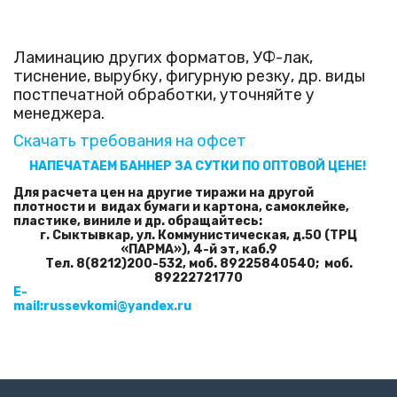
Ламинацию других форматов, УФ-лак,
тиснение, вырубку, фигурную резку, др. виды
постпечатной обработки, уточняйте у
менеджера.
Скачать требования на офсет
НАПЕЧАТАЕМ БАННЕР ЗА СУТКИ ПО ОПТОВОЙ ЦЕНЕ!
Для расчета цен на другие тиражи на другой
плотности и видах бумаги и картона, самоклейке,
пластике, виниле и др. обращайтесь:
г. Сыктывкар, ул. Коммунистическая, д.50 (ТРЦ
«ПАРМА»), 4-й эт, каб.9
Тел. 8(8212)200-532,
моб. 89225840540;
моб.
89222721770
E
-
mail
:
russevkomi
@
yandex
.
ru