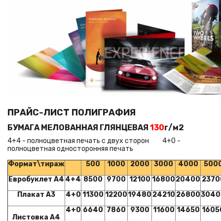
ПРАЙС-ЛИСТ ПОЛИГРАФИЯ
БУМАГА МЕЛОВАННАЯ ГЛЯНЦЕВАЯ
130
г/м2
4+4 - полноцветная печать с двух сторон 4+0 -
полноцветная односторонняя печать
Формат\тираж
500
1000
2000
3000
4000
500
Евробуклет А4
4+4
8500
9700
12100
16800
20400
2370
Плакат А3
4+0
11300
12200
19480
24210
26800
3040
4+0
6640
7860
9300
11600
14650
1605
Листовка А4