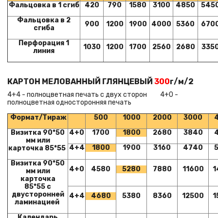
Фальцовка в 1 сгиб
420
790
1580
3100
4850
545
Фальцовка в 2
900
1200
1900
4000
5360
670
сгиба
Перфорация 1
1030
1200
1700
2560
2680
335
линия
КАРТОН МЕЛОВАННЫЙ ГЛЯНЦЕВЫЙ
300
г/м/2
4+4 - полноцветная печать с двух сторон 4+0 -
полноцветная односторонняя печать
Формат/Тираж
500
1000
2000
3000
Визитка 90*50
4+0
1700
1800
2680
3840
мм или
4+4
1800
1900
3160
4740
карточка 85*55
Визитка 90*50
4+0
4580
5280
7880
11600
1
мм или
карточка
85*55
с
двусторонней
4+4
4680
5380
8360
12500
1
ламинацией
Календарь