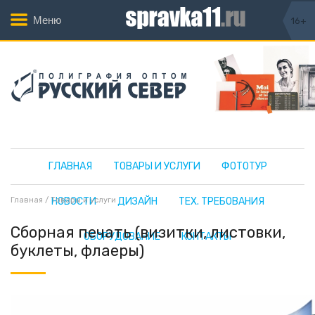
Меню
16+
ГЛАВНАЯ
ТОВАРЫ И УСЛУГИ
ФОТОТУР
Главная
/
Товары и услуги
НОВОСТИ
ДИЗАЙН
ТЕХ. ТРЕБОВАНИЯ
Сборная печать (визитки, листовки,
ОБОРУДОВАНИЕ
КОНТАКТЫ
буклеты, флаеры)